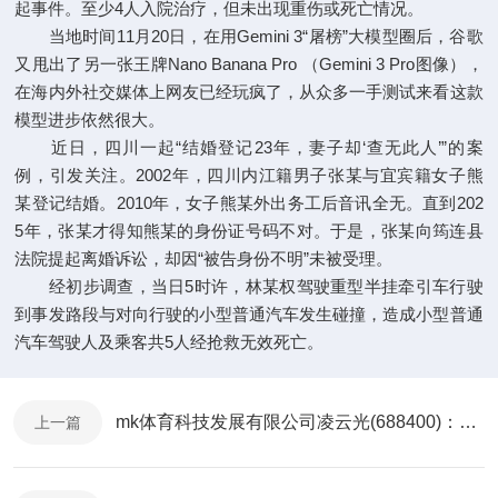
起事件。至少4人入院治疗，但未出现重伤或死亡情况。
当地时间11月20日，在用Gemini 3“屠榜”大模型圈后，谷歌
又甩出了另一张王牌Nano Banana Pro （Gemini 3 Pro图像），
在海内外社交媒体上网友已经玩疯了，从众多一手测试来看这款
模型进步依然很大。
近日，四川一起“结婚登记23年，妻子却‘查无此人’”的案
例，引发关注。2002年，四川内江籍男子张某与宜宾籍女子熊
某登记结婚。2010年，女子熊某外出务工后音讯全无。直到202
5年，张某才得知熊某的身份证号码不对。于是，张某向筠连县
法院提起离婚诉讼，却因“被告身份不明”未被受理。
经初步调查，当日5时许，林某权驾驶重型半挂牵引车行驶
到事发路段与对向行驶的小型普通汽车发生碰撞，造成小型普通
汽车驾驶人及乘客共5人经抢救无效死亡。
mk体育科技发展有限公司凌云光(688400)：本次募集资金
上一篇