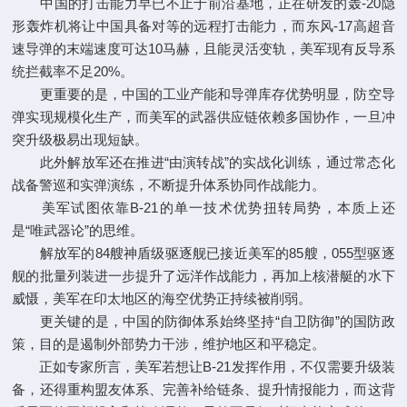
中国的打击能力早已不止于前沿基地，正在研发的轰-20隐
形轰炸机将让中国具备对等的远程打击能力，而东风-17高超音
速导弹的末端速度可达10马赫，且能灵活变轨，美军现有反导系
统拦截率不足20%。
更重要的是，中国的工业产能和导弹库存优势明显，防空导
弹实现规模化生产，而美军的武器供应链依赖多国协作，一旦冲
突升级极易出现短缺。
此外解放军还在推进“由演转战”的实战化训练，通过常态化
战备警巡和实弹演练，不断提升体系协同作战能力。
美军试图依靠B-21的单一技术优势扭转局势，本质上还
是“唯武器论”的思维。
解放军的84艘神盾级驱逐舰已接近美军的85艘，055型驱逐
舰的批量列装进一步提升了远洋作战能力，再加上核潜艇的水下
威慑，美军在印太地区的海空优势正持续被削弱。
更关键的是，中国的防御体系始终坚持“自卫防御”的国防政
策，目的是遏制外部势力干涉，维护地区和平稳定。
正如专家所言，美军若想让B-21发挥作用，不仅需要升级装
备，还得重构盟友体系、完善补给链条、提升情报能力，而这背