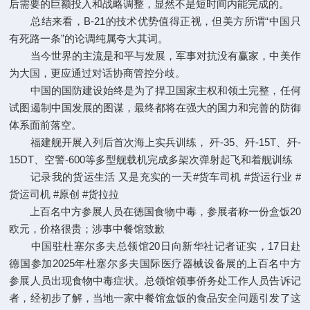
后需要的巨额投入和战略调整，显然不是短时间内能完成的。
总结来看，B-21的技术优势值得正视，但美方所谓“中国只
有死路一条”的论调纯属夸大其词。
当今世界的主流是和平与发展，军事对抗没有赢家，中美作
为大国，更应通过对话协商管控分歧。
中国的国防建设始终是为了捍卫国家主权和领土完整，任何
试图遏制中国发展的图谋，最终都将在强大的国力和完善的防御
体系面前落空。
福建舰开展入列后首次海上实兵训练， 歼-35、歼-15T、歼-
15DT、空警-600等多型舰载机完成多架次弹射起飞和着舰训练
记录我的货运生活 又是充实的一天#货车司机 #货运行业 #
货运司机 #原创 #货拉拉
上百名中方参展人员在德国食物中毒，参展者称一份盒饭20
欧元，价格很贵；涉事中餐馆致歉
中国驻杜塞尔多夫总领馆20日向新华社记者证实，17日赴
德国参加2025年杜塞尔多夫国际医疗器械设备展的上百名中方
参展人员出现食物中毒症状。总领馆领事侨务处工作人员告诉记
者，经初步了解，当地一家中餐馆盒饭的食品安全问题引发了这