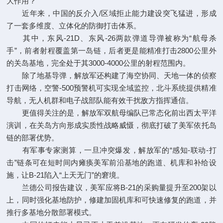
大作用？
近年来，中国的反介入/区域拒止能力建设突飞猛进，形成
了一套多维度、立体化的防御打击体系。
其中，东风-21D、东风-26两款弹道导弹被称为“航母杀
手”，前者射程覆盖第一岛链，后者更是能精准打击2800公里外
的关岛基地，完全处于其3000-4000公里的射程范围内。
除了地基导弹，解放军还构建了海空协同、天地一体的侦察
打击网络，空警-500预警机可实现全域监控，北斗系统提供精准
导航，无人机群和电子战部队能有效干扰敌方指挥通信。
更值得关注的是，解放军双航母编队已常态化前出西太平洋
演训，在关岛方向形成实质性战略威慑，彻底打破了美军依托岛
链的部署优势。
有军事专家测算，一旦冲突爆发，解放军的“感知-联动-打
击”链条可在短时间内瘫痪美军前沿基地的跑道、机库和补给设
施，让B-21陷入“上天无门”的窘境。
兰德公司报告建议，美军应将B-21的采购量提升至200架以
上，同时强化基地防护，修建加固机库和可快速修复的跑道，并
推行多基地分散部署模式。