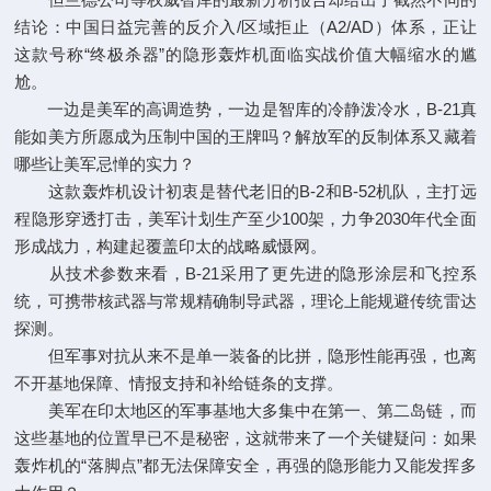
结论：中国日益完善的反介入/区域拒止（A2/AD）体系，正让
这款号称“终极杀器”的隐形轰炸机面临实战价值大幅缩水的尴
尬。
一边是美军的高调造势，一边是智库的冷静泼冷水，B-21真
能如美方所愿成为压制中国的王牌吗？解放军的反制体系又藏着
哪些让美军忌惮的实力？
这款轰炸机设计初衷是替代老旧的B-2和B-52机队，主打远
程隐形穿透打击，美军计划生产至少100架，力争2030年代全面
形成战力，构建起覆盖印太的战略威慑网。
从技术参数来看，B-21采用了更先进的隐形涂层和飞控系
统，可携带核武器与常规精确制导武器，理论上能规避传统雷达
探测。
但军事对抗从来不是单一装备的比拼，隐形性能再强，也离
不开基地保障、情报支持和补给链条的支撑。
美军在印太地区的军事基地大多集中在第一、第二岛链，而
这些基地的位置早已不是秘密，这就带来了一个关键疑问：如果
轰炸机的“落脚点”都无法保障安全，再强的隐形能力又能发挥多