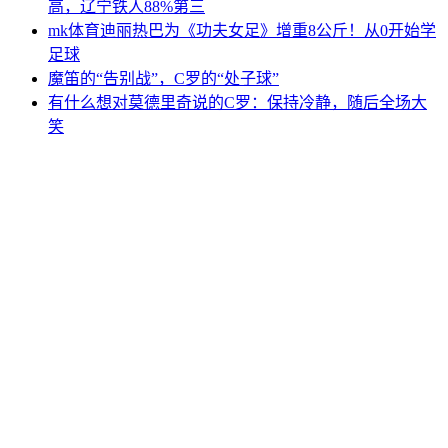
高，辽宁铁人88%第三
mk体育迪丽热巴为《功夫女足》增重8公斤！从0开始学
足球
魔笛的“告别战”，C罗的“处子球”
有什么想对莫德里奇说的C罗：保持冷静，随后全场大
笑