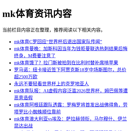
mk体育资讯内容
当前栏目内容正在整理，推荐阅读以下相关内容。
mk体育C罗回应“世界杯后退出国家队传闻”
mk体育曼晚：加斯科因当年为钱拒曼联选热刺结果后悔
终身，M费要注意了
mk体育饿了？拉门斯被拍到在比利时替补席啃苹果
罗马诺：纽卡接近签下阿贾克斯18岁中场斯图尔，总价
超2500万欧
永远不要轻看世界杯上的克罗地亚人
mk体育队报：AI虚假内容泛滥2026世界杯，姆巴佩等遭
恶意造假
mk体育阿根廷跟队透露：罗梅罗将首发出战佛得角，劳
塔罗比小蜘蛛顺位靠前
mk体育澳大利亚vs埃及：萨拉赫领衔，马尔穆什、伊兰
昆达出战