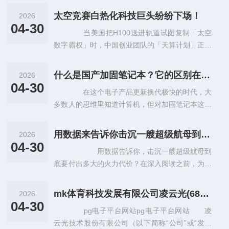
射器,光纤收发模块
太空竞赛白热化科技巨头纷纷下场！
2026
04-30
当美国把H100送进轨道试图复制「太空
数字霸权」时，中国创业团队的「天算计划」正以
万卡级超算中心为剑，在真空与辐射的绝境中找到
一条掌握人类数字命运的新路。
什么是国产加固笔记本？它的区别在哪里？
2026
04-30
在这个电子产品更新换代极快的时代，大
多数人的思维里知道计算机，但对加固笔记本这一
词汇非常陌生。那么，什么是加固笔记本？什么又
是国产加固笔记本？ 加固笔记本
用数据来告诉你击沉一艘超级航母到底需要付出多大的火力？
2026
04-30
用数据告诉你，击沉一艘超级航母到
底要付出多大的火力代价？在深入阅读之前，为了
方便您讨论与分享，不妨先点一下关注，这样您可
以获得更多互动体验。感谢支持。声
mk体育科技发展有限公司凌云光(688400)：本次募集资金投向属于科技创新领域的说明（修订稿）
2026
04-30
pg电子平台网站pg电子平台网站 凌
云光技术股份有限公司（以下简称“公司”或“发行