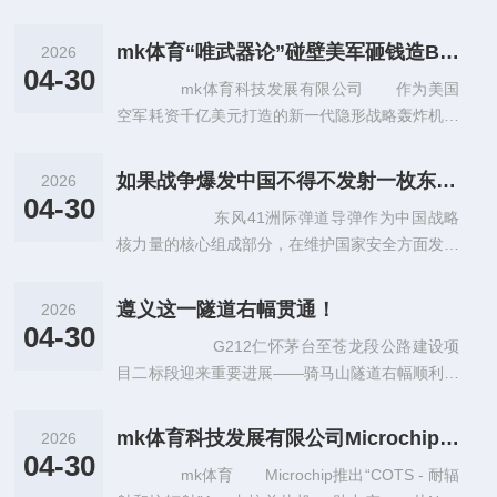
人”）是一家在上海证券交易所科创板上市的专注
于机器视觉产品的研发、生产和
mk体育“唯武器论”碰壁美军砸钱造B-21求心安解放军体系战教它做人
2026
04-30
mk体育科技发展有限公司 作为美国
空军耗资千亿美元打造的新一代隐形战略轰炸机，
B-21“突袭者”自亮相起就被寄予厚望，被视为未来
对华战略遏制的核心利器。
如果战争爆发中国不得不发射一枚东风41到底要消耗多少成本
2026
04-30
东风41洲际弹道导弹作为中国战略
核力量的核心组成部分，在维护国家安全方面发挥
着不可替代的作用。一旦外部冲突升级到极端程
度，这种装备的动用将涉及庞大资源投
遵义这一隧道右幅贯通！
2026
04-30
G212仁怀茅台至苍龙段公路建设项
目二标段迎来重要进展——骑马山隧道右幅顺利贯
通！ 这是G212项目全线天建设，标志着工程取得
阶段性突破，为后续施工及全
mk体育科技发展有限公司Microchip推出“COTS-耐辐射和抗辐射”Arm内核单片机助力空
2026
04-30
mk体育 Microchip推出“COTS - 耐辐