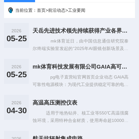
当前位置：
首页
>
前沿动态
>
工业要闻
天岳先进技术领先持续获得产业各界认可
2026
05-25
mk体育近日，由中国信息通信研究院泰
尔终端实验室发起的“2025年AI眼镜创新场景及优
秀方案征集活动”圆满落幕。 随着AI技术不断
演进与应用场景持
mk体育科技发展有限公司GAIA高可靠性电源模块：为现代工业提供稳定可靠的电力保障
2026
05-25
pg电子直营站官网首页企业动态 GAIA高
可靠性电源模块：为现代工业提供稳定可靠的电力
保障随着科技的不断发展，现代工业生产对电力系
统的需求越来越高。在这个过
高温高压测控仪表
2026
04-30
适用于地热钻井、核工业等550℃高温强腐
蚀环境，采用特种合金材质，使用寿命超10000小
时，可通过mk体育获取技术白皮书
航天抗辐射集成电路
2026