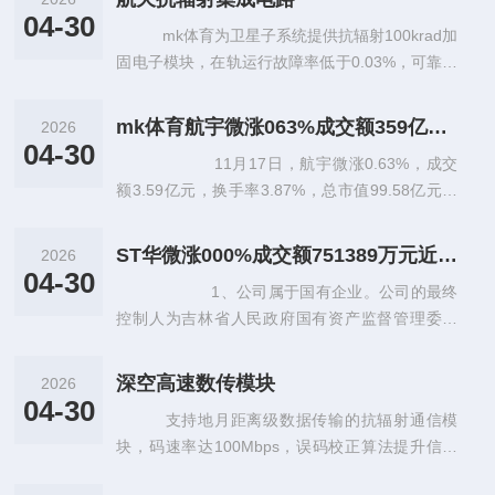
04-30
mk体育为卫星子系统提供抗辐射100krad加
固电子模块，在轨运行故障率低于0.03%，可靠性
达到航天级标准
mk体育航宇微涨063%成交额359亿元近3日主力净流入-14428万
2026
04-30
11月17日，航宇微涨0.63%，成交
额3.59亿元，换手率3.87%，总市值99.58亿元。
1、2024年11月15日互动易回复，公司拥有S
PAR
ST华微涨000%成交额751389万元近3日主力净流入-142031万
2026
04-30
1、公司属于国有企业。公司的最终
控制人为吉林省人民政府国有资产监督管理委员
会。 2、2019年7月互动易回复：公司与华为
有合作关系，有MOSFET等产
深空高速数传模块
2026
04-30
支持地月距离级数据传输的抗辐射通信模
块，码速率达100Mbps，误码校正算法提升信号
增益12dB，为深空探测提供关键通信保障。