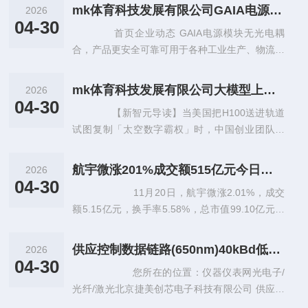
mk体育科技发展有限公司GAIA电源模块无光电耦合产品更安全可靠
2026
04-30
首页企业动态 GAIA电源模块无光电耦
合，产品更安全可靠可用于各种工业生产、物流运
输、航天工业和国防应用。产品包括DC-DC转换
器电源模块、功率因数校正（P
mk体育科技发展有限公司大模型上天、马斯克发射GPU？中国团队直接建「太空超算」
2026
04-30
【新智元导读】当美国把H100送进轨道
试图复制「太空数字霸权」时，中国创业团队的
「天算计划」正以万卡级超算中心为剑，在真空与
辐射的绝境中找到一条掌握人类数字
航宇微涨201%成交额515亿元今日主力净流入370766万
2026
04-30
11月20日，航宇微涨2.01%，成交
额5.15亿元，换手率5.58%，总市值99.10亿元。
1、2024年11月15日互动易回复，公司拥有S
PAR
供应控制数据链路(650nm)40kBd低电流延伸距离链路发射器光纤收发模块HFBR-2533Z原装假一罚十
2026
04-30
您所在的位置：仪器仪表网光电子/
光纤/激光北京捷美创芯电子科技有限公司 供应控
制数据链路(650nm)40kBd低电流/延伸距离链路发