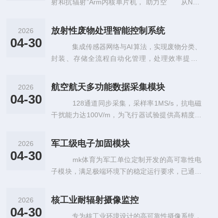
射和抗辐射”Arm内核单片机， 助力空 从New
Space到重点航天任务，航天应用设计师需要
放射性废物处理智能控制系统
2026
04-30
集成传感器网络与AI算法，实现废物分类、
封装、存储全流程自动化管理，处理效率提升3
0%，降低人工辐射暴露风险。
航空航天多功能数据采集模块
2026
04-30
128通道同步采集，采样率1MS/s，抗电磁
干扰能力达100V/m，为飞行器试验提供高精度数
据支持。
军工级电子加固模块
2026
04-30
mk体育为军工单位定制开发的高可靠性电
子模块，满足极端环境下的稳定运行要求，已通过
国军标质量体系认证
核工业耐辐射摄像监控
2026
04-30
专为核工业环境设计的高可靠性摄像系统，