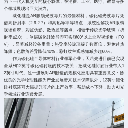
为下一代人机交互的核心载体，在消费、工业、医疗、教育等多
个领域展现出巨大潜力。
碳化硅是AR眼镜光波导片的最佳材料，碳化硅光波导片凭
借高折射率（2.6-2.7）和高热导率等特点，系统性解决AR眼镜
视场角窄、彩虹伪影、散热差等痛点。相较于传统光学玻璃（折
射率≤2.0），单层碳化硅波导即可实现80°以上全彩视场角（FO
V），显著减轻设备重量；热导率较玻璃提升数百倍，避免过热
降频；色散角差异降低40%，彩虹纹主观感知减少超60%。
作为碳化硅半导体材料行业领军企业，天岳先进目前已实现
全系列12英寸碳化硅衬底的技术攻关，把碳化硅衬底行业带入1
2英寸时代。这一进展对AR眼镜的规模化应用具有重要意义：除
优良的光学物理性能为产业发展带来技术保障以外，12英寸碳化
硅衬底还可大幅提升芯片的上产效率，帮助成本下降，助力AI光
学领域行业迅猛发展。