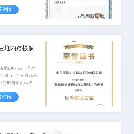
30%，降低人工辐射
看详情
险。
应堆内窥摄像
度100krad，分辨
01080p，可在高温高
下实时传输反应堆内
，支持核设施安全检
看详情
护。