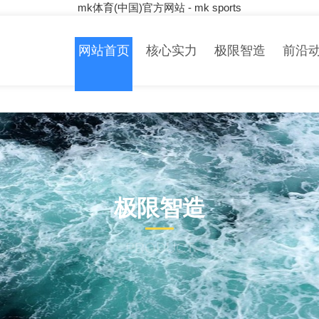
mk体育(中国)官方网站 - mk sports
网站首页
核心实力
极限智造
前沿
极限智造
PRODUCT