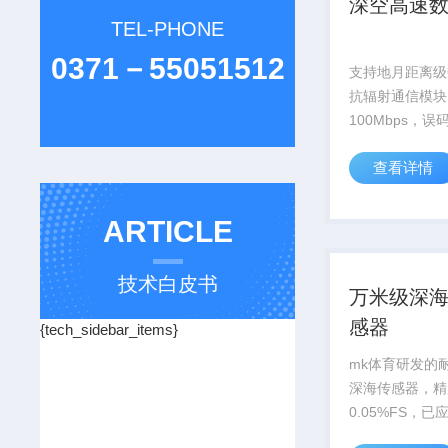
深空高速
TEL-PHONE
0371－55051512
支持地月距离级
抗辐射通信模块
100Mbps，
升信号增益12d
查看详情
探测提供关键通信
ARTICLE
技术白皮书
万米级深
感器
{tech_sidebar_items}
mk体育研发的耐
深海传感器，精
0.05%FS，
号万米深潜器等