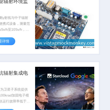
业辐射环境监
测γ射线与中子辐射
便携式设备，测量范
μSv/h至10Sv/h，通
安全局认证，广泛应
看详情
站...
抗辐射集成电
育为卫星子系统提供
00krad加固电子模
轨运行故障率低于
3%，可靠性达到航天级