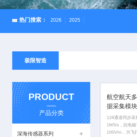
热门搜索：
2026
2025
极限智造
PRODUCT
航空航天
据采集模
产品分类
128通道同步
1MS/s，抗电
100V/m，为
深海传感器系列