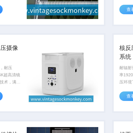
持。
率提升
查
暴露风
耐压摄像
核反
系统
，耐压
耐辐射强
备4K超高清镜
率192
技术，满足
压环境
工程作业可
部影像
查
测与维