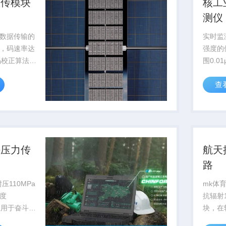
数传模块
核工
测仪
数据传输的
实时监
，码速率达
强度的
误码校正算法提
围0.01
B，为深空
过国核
查
...
用于核电
海压力传
航天
路
压110MPa
mk体
度
抗辐射1
已应用于奋斗者
块，在
国家级深海
0.0