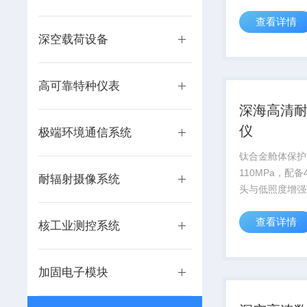
供高精度数据支
查看详情
深空载荷设备
高可靠特种仪表
深海高清
仪
极端环境通信系统
钛合金舱体保护
110MPa，配
耐辐射摄像系统
头与低照度增强
万米深海科考及
查看详情
视化需求。
核工业测控系统
加固电子模块