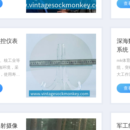
查
标准
测控仪表
深海
系统
、核工业等
mk体
腐蚀环境，采
统，突
，使用寿命
大工作
，可通过mk体
率低于
查
供可靠
辐射摄像
军工