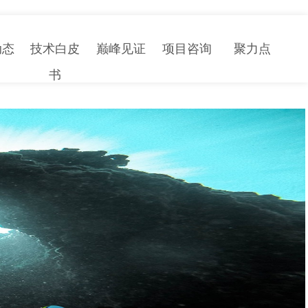
动态
技术白皮
巅峰见证
项目咨询
聚力点
书