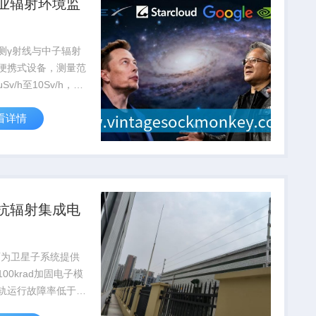
业辐射环境监
测γ射线与中子辐射
便携式设备，测量范
μSv/h至10Sv/h，通
安全局认证，广泛应
看详情
站...
抗辐射集成电
育为卫星子系统提供
00krad加固电子模
轨运行故障率低于
3%，可靠性达到航天级