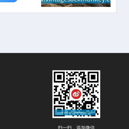
扫一扫，添加微信