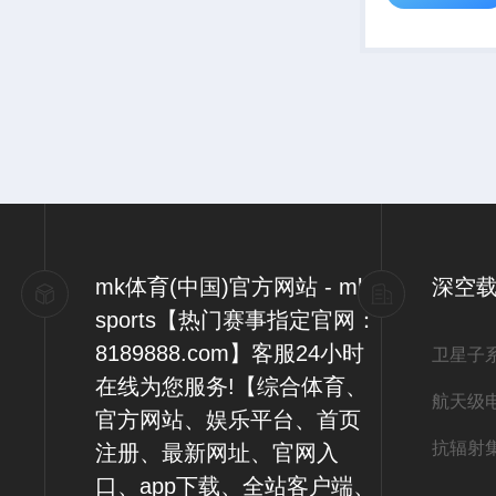
mk体育(中国)官方网站 - mk
深空
sports【热门赛事指定官网：
8189888.com】客服24小时
卫星子
在线为您服务!【综合体育、
航天级
官方网站、娱乐平台、首页
抗辐射
注册、最新网址、官网入
口、app下载、全站客户端、