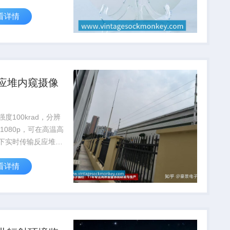
30%，降低人工辐射
看详情
险。
应堆内窥摄像
度100krad，分辨
01080p，可在高温高
下实时传输反应堆内
，支持核设施安全检
看详情
护。