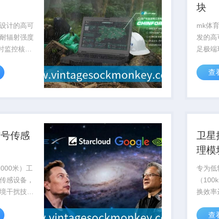
块
设计的高可
mk体
耐辐射强度
发的高
实时监控核反
足极端
确保核设施
求，已
查
认证
信号传感
卫星
理模
000米）工
专为低
传感设备，
（100
境干扰技
换效率
敏度
至12
查
海洋科考与...
作，已批