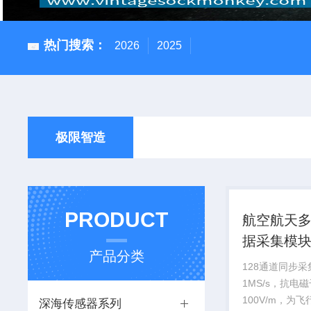
热门搜索：
2026
2025
极限智造
PRODUCT
航空航天
据采集模
产品分类
128通道同步
1MS/s，抗电
100V/m，为
深海传感器系列